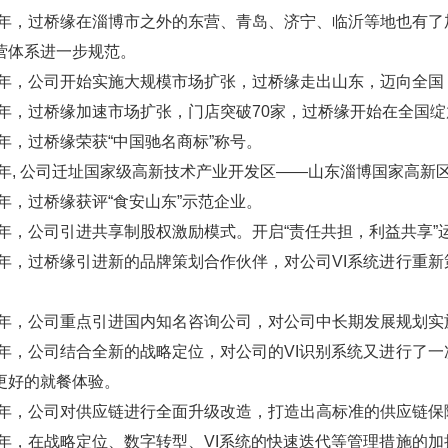
06年，过桥缘在淄博市之外的东营、青岛、济宁、临沂等地也有
营体系进一步规范。
08年，公司开始实施大规模市场扩张，过桥缘走出山东，迈向全
10年，过桥缘加速市场扩张，门店突破70家，过桥缘开始在全国
12年，过桥缘荣获“中国驰名商标”称号。
14年, 公司迁址国家级高新技术产业开发区——山东淄博国家高
15年，过桥缘获评“食安山东”示范企业。
16年，公司引进共享制股权激励模式。开启“责任共担，利益共享”
17年，过桥缘引进新的品牌策划合作伙伴，对公司VI系统进行重
20年，公司重点引进国内知名咨询公司，对公司中长期发展规划
21年，公司结合全新的战略定位，对公司的VI识别系统又进行了
更好的就餐体验。
22年，公司对供应链进行全面升级改造，打造出高标准的供应链
23年，在战略定位、数字转型、VI系统的快速迭代等管理措施的