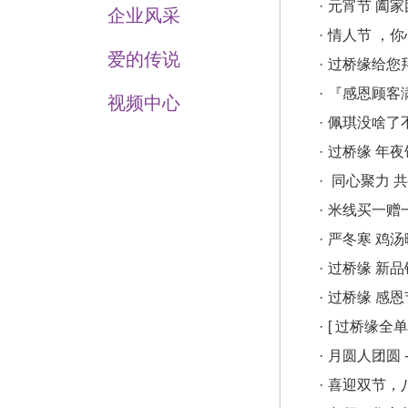
·
元宵节 阖家
企业风采
·
情人节 ，
爱的传说
·
过桥缘给您
·
『感恩顾客
视频中心
·
佩琪没啥了
·
过桥缘 年夜
·
同心聚力 
·
米线买一赠
·
严冬寒 鸡汤
·
过桥缘 新
·
过桥缘 感恩
·
[ 过桥缘全
·
月圆人团圆
·
喜迎双节，