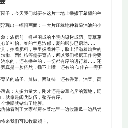
会
园子，今天我们就要在这片土地上播撒下希望的种
浮现出一幅幅画面：一大片庄稼地种着绿油油的小
…
象：农房前，栅栏围成的小院内绿树成荫、青草葱
人心旷神怡。春的气息浓郁，夏的脚步已启动……
具，抬着肥料，手里握着种子，脸上洋溢着灿烂的
、辣椒、西红柿等需要育苗，所以我们根据工作需要
有浇水的，还有播种的，一切都有序的进行着……还
旁真是一脸茫然，插不上嘴，还有的 伙伴在一旁开
育苗的茄子、辣椒、西红柿，还有香菜、油菜、茼
话说：人多力量大，刚才还是杂草充斥的荒地，眨
的，就像是阅兵队伍，整齐有序。
个懒腰就钻出了地膜。
仿佛看到了大家都蹲在菜地里一边收甜瓜一边品尝
将来我们可以收获颇丰。