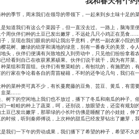
我和春天有个约
种的季节，周末我们在领导的带领下，一起来到乡土味十足的菜
是知道我们有这么个菜园子，但一直没去过。一路上，脑海里便
上个周伙伴们种的土豆已发出嫩芽，不远处几只小鸡正在觅食…
子，呈现在我们眼前的却让我出乎意料，俨然一副农家小院的景
的樱花树、嫩绿的幼芽和满地的绿意，别有一番春天的美景，令
地头，伙伴们便满有兴致地投入到劳动中，只见他们纷纷拿着农
佛已经看到自己在收获累累硕果。伙伴们说干就干，因为有芹菜
，种菜组和育苗组。伙伴们有整菜畦的，有刨坑的，有施肥的，
苗的行家在争论着各自的育苗秘籍，不时的还争论几句，我们在一
种的菜种类可真不少，有长蔓爬藤的豆角、芸豆、黄瓜，有需要
、韭菜……
、树下的空闲地上我们也不放过，播下了冬瓜和南瓜的种子。俗
我们一畦畦的种上了蔬菜，呵，还别说，放眼望去，还蛮有规划
土豆已发出嫩芽，那翠绿的小长叶仿佛是睡醒了的小娃娃，伸了
的时候，听到秦师傅说，上次种的甜瓜已经发芽钻出了嫩芽，我
是我们一下午的劳动成果，我们播下了希望的种子，希望不久的