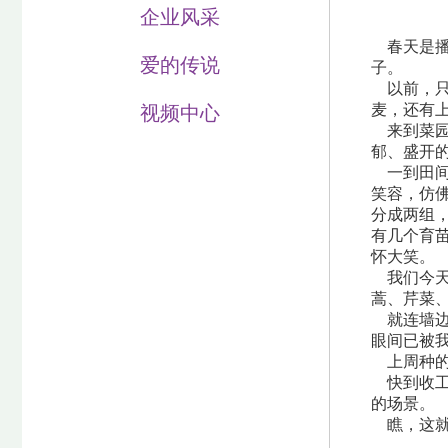
企业风采
春天是播
爱的传说
子。
以前，只
麦，还有
视频中心
来到菜园
郁、盛开
一到田间
笑容，仿
分成两组
有几个育
怀大笑。
我们今天
蒿、芹菜
就连墙边
眼间已被
上周种的
快到收工
的场景。
瞧，这就