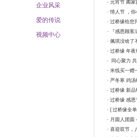
·
元宵节 阖家
企业风采
·
情人节 ，
爱的传说
·
过桥缘给您
·
『感恩顾客
视频中心
·
佩琪没啥了
·
过桥缘 年夜
·
同心聚力 
·
米线买一赠
·
严冬寒 鸡汤
·
过桥缘 新
·
过桥缘 感恩
·
[ 过桥缘全
·
月圆人团圆
·
喜迎双节，